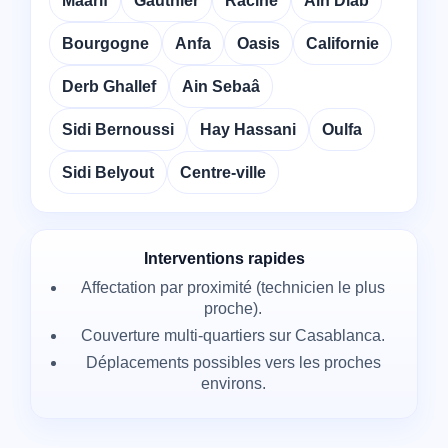
Maarif
Gauthier
Racine
Ain Diab
Bourgogne
Anfa
Oasis
Californie
Derb Ghallef
Ain Sebaâ
Sidi Bernoussi
Hay Hassani
Oulfa
Sidi Belyout
Centre-ville
Interventions rapides
Affectation par proximité (technicien le plus
proche).
Couverture multi-quartiers sur Casablanca.
Déplacements possibles vers les proches
environs.